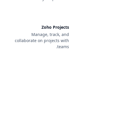
Zoho Projects
Manage, track, and
collaborate on projects with
teams.
كيف يعمل
Get started in 5 easy steps and begin earning within
weeks