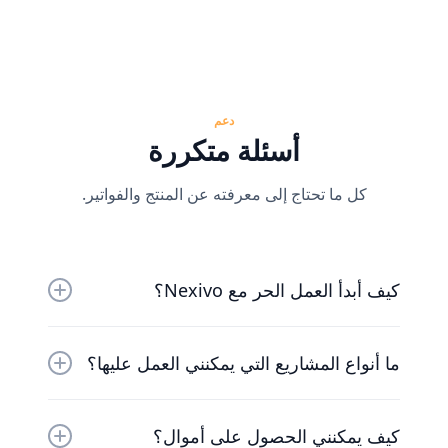
Start earning globally
دعم
أسئلة متكررة
كل ما تحتاج إلى معرفته عن المنتج والفواتير.
كيف أبدأ العمل الحر مع Nexivo؟
قم بالتسجيل على موقعنا، وأنشئ ملفًا شخصيًا، وابدأ
ما أنواع المشاريع التي يمكنني العمل عليها؟
في تصفح المشاريع المتاحة التي تتناسب مع مهاراتك.
تتراوح مشاريعنا بين استشارات Zoho وتطوير البرامج
كيف يمكنني الحصول على أموال؟
والتسويق والمزيد. هناك شيء لكل مجموعة مهارات.