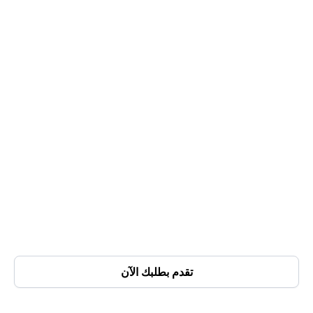
4
احصل على أموال
احصل على أسعار تنافسية لعملك.
5
تقدم بطلبك الآن
Earn