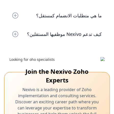
يتم الدفع مباشرة إلى حسابك المفضل عند الانتهاء من
المشروع والموافقة عليه.
ما هي متطلبات الانضمام كمستقل؟
أنت بحاجة إلى مجموعة مهارات ذات صلة وملف
كيف تدعم Nexivo موظفيها المستقلين؟
تعريف كامل والقدرة على تقديم عمل عالي الجودة في
الوقت المحدد.
لا، الانضمام إلى Nexivo Affiliateنحن نقدم مجتمعًا
داعمًا وفرصًا للنمو المهني وموارد لمساعدتك على
النجاح في حياتك المهنية المستقلة. البرنامج مجاني
تمامًا. لا توجد رسوم أو تكاليف خفية.
Join the Nexivo Zoho
Experts
Nexivo is a leading provider of Zoho
implementation and consulting services.
Discover an exciting career path where you
can leverage your expertise to transform