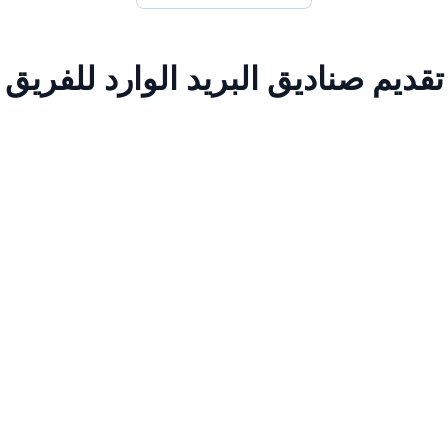
تقديم صناديق البريد الوارد للفريق
الإرشاد الشخصي
التوجيه الفردي من كبار الاستشاريين، وتظليل الفرص في المشاريع
الحية، والوصول إلى قوالب التنفيذ المجربة، وإرشادات ضمان
الجودة.