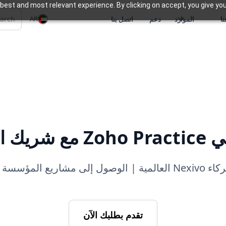
best and most relevant experience. By clicking on accept, you give you
AR
ا
الموارد
دعم
اتصل بنا
لمميز #1
| تعظيم الإيرادات
تقدم بطلبك الآن