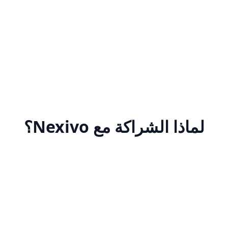
دعم النمو
تم دمج التدريب على المبيعات ودعم التسويق وتوليد العملاء
المحتملين وتخطيط الأعمال لدفع النمو الاستراتيجي الشامل
ومبادرات التطوير التنظيمي.
لماذا الشراكة مع Nexivo؟
تدريب الخبراء
التدريب العملي على المنتجات وتوجيه التنفيذ ومشاركة أفضل
الممارسات المصممة لتسريع تطوير المهارات المهنية وخبرة المنتج