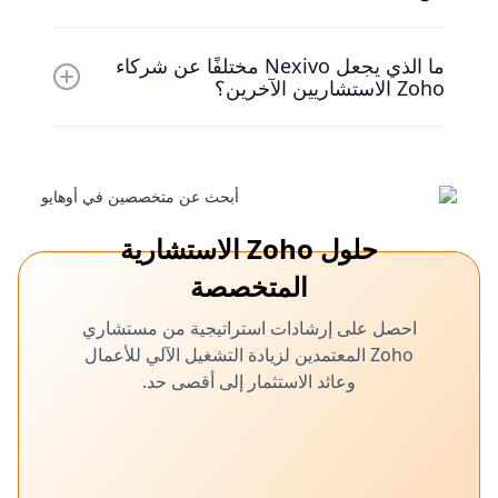
ما عليك سوى الاتصال بنا للحصول على استشارة أولية.
ما الذي يجعل Nexivo مختلفًا عن شركاء
سنناقش احتياجاتك وأهدافك، ثم نضع خطة مخصصة
Zoho الاستشاريين الآخرين؟
لتنفيذ حلول Zoho وتحسينها لشركتك.
تميزنا خبرتنا الواسعة ونهجنا المصمم خصيصًا وفريق
الدعم المخصص وسجلنا الحافل، مما يضمن حصولك
على أفضل النتائج الممكنة من حلول Zoho الخاصة بك.
حلول Zoho الاستشارية
المتخصصة
احصل على إرشادات استراتيجية من مستشاري
Zoho المعتمدين لزيادة التشغيل الآلي للأعمال
وعائد الاستثمار إلى أقصى حد.