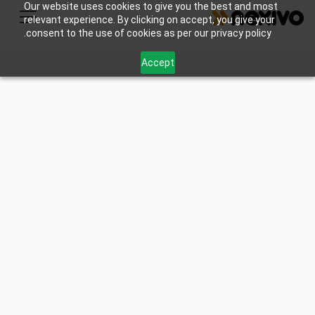
Our website uses cookies to give you the best and most
relevant experience. By clicking on accept, you give your
consent to the use of cookies as per our privacy policy.
Accept
في Nexivo، نتفهم أن التعامل مع تعقيدات الأعمال الحديثة
يمكن أن يمثل تحديًا. تم تصميم خدماتنا الاستشارية المخصصة
لإرشادك خلال كل مرحلة من مراحل رحلة عملك، مما
يساعدك على اتخاذ قرارات مستنيرة وإطلاق العنان لإمكانياتك
الكاملة.
تعرف على المزيد
Start Your Free Trial