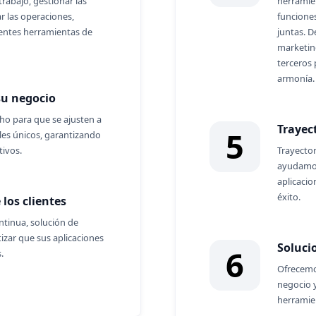
trabajo, gestionar las
herramie
ar las operaciones,
funcione
tentes herramientas de
juntas. 
marketin
terceros 
armonía.
su negocio
ho para que se ajusten a
Trayec
5
les únicos, garantizando
tivos.
Trayecto
ayudamos 
aplicacio
éxito.
 los clientes
ntinua, solución de
izar que sus aplicaciones
Soluci
6
.
Ofrecemo
negocio 
herramien