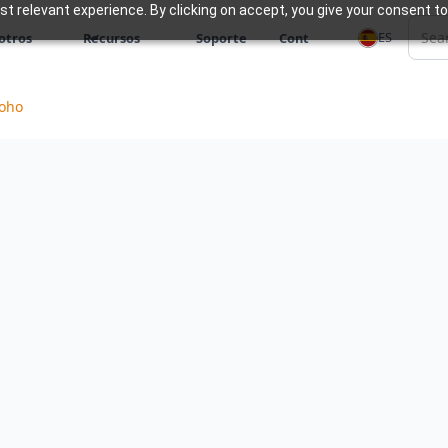
 relevant experience. By clicking on accept, you give your consent to
ES
otros
Recursos
Soporte
Cont
Zoho
r las complejidades de
esafío. Nuestros
s están diseñados para
a empresarial, ayudándole