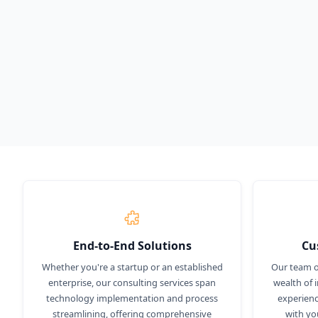
a tomar decisiones informadas y a desa
potencial.
Start Your Free Trial
Conozca 
End-to-End Solutions
Cu
Whether you're a startup or an established
Our team o
enterprise, our consulting services span
wealth of 
technology implementation and process
experienc
streamlining, offering comprehensive
with yo