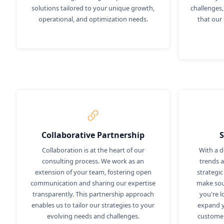
solutions tailored to your unique growth,
challenges,
operational, and optimization needs.
that our 
Collaborative Partnership
S
Collaboration is at the heart of our
With a 
consulting process. We work as an
trends a
extension of your team, fostering open
strategi
communication and sharing our expertise
make sou
transparently. This partnership approach
you're l
enables us to tailor our strategies to your
expand y
evolving needs and challenges.
customer