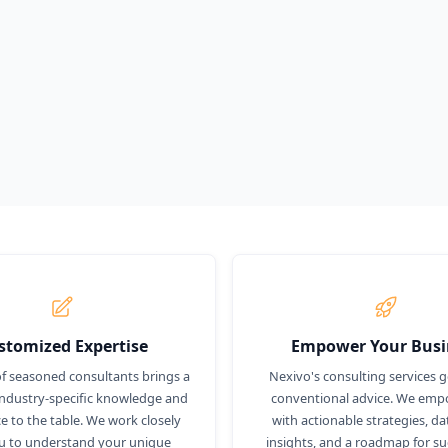
rrollar todo su
más
stomized Expertise
Empower Your Busi
f seasoned consultants brings a
Nexivo's consulting services 
industry-specific knowledge and
conventional advice. We em
e to the table. We work closely
with actionable strategies, da
u to understand your unique
insights, and a roadmap for su