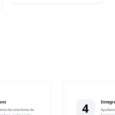
 con
ons
Integr
4
amos las soluciones de
Ayudamos