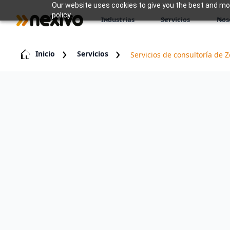
Our website uses cookies to give you the best and most
policy.
Industrias
Servicios
Nos
Inicio
Servicios
Servicios de consultoría de 
En Nexivo, entendemos que navegar po
los negocios modernos puede ser un d
servicios de consultoría especializado
guiarlo en cada etapa de su trayectori