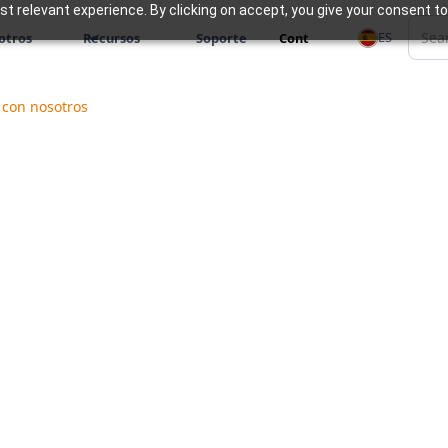
 relevant experience. By clicking on accept, you give your consent to
ES
otros
Recursos
Soporte
Cont
 con nosotros
Ponte en contacto hoy
INDIA
EE.UU.