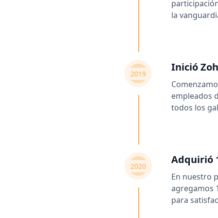
participació
la vanguardi
Inició Zo
2019
Comenzamos 
empleados du
todos los ga
Adquirió 
2020
En nuestro p
agregamos 12
para satisfa