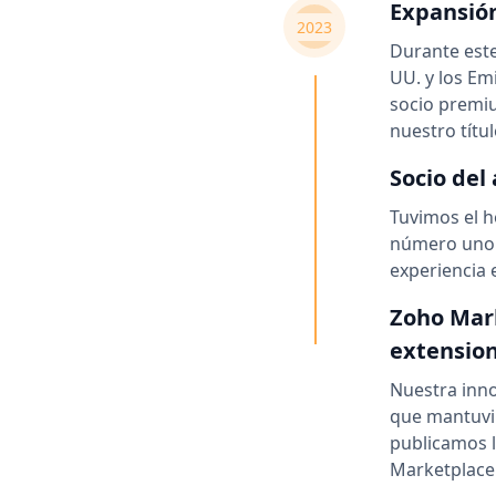
Expansión
2023
Durante este
UU. y los Em
socio premi
nuestro títu
Socio del
Tuvimos el 
número uno e
experiencia 
Zoho Mark
extension
Nuestra inn
que mantuvi
publicamos 
Marketplace