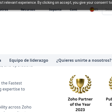
 relevant experience. By clicking on accept, you give your consent to
ES
otros
Recursos
Soporte
Cont
 the USA and India,
a
Equipo de liderazgo
¿Quieres unirte a nosotros?
e, and operations
 the Fastest
 expertise to
lity across Zoho