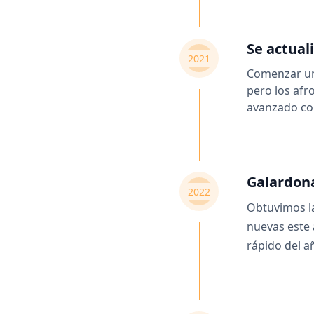
Se actual
2021
Comenzar un
pero los afr
avanzado co
Galardon
2022
Obtuvimos l
nuevas este 
rápido del a