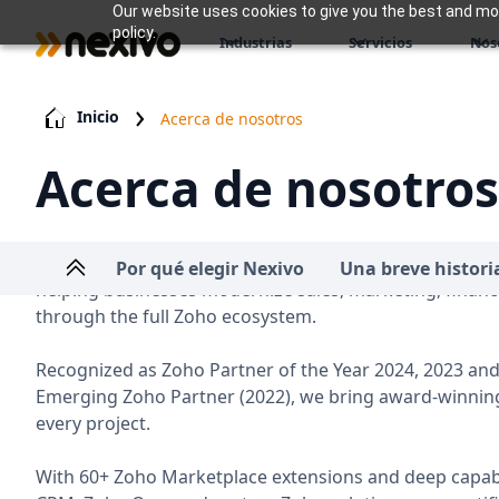
Our website uses cookies to give you the best and most
policy.
Industrias
Servicios
Nos
Inicio
Acerca de nosotros
Acerca de nosotros
Nexivo is a global Zoho Premium Partner with teams in
Por qué elegir Nexivo
Una breve histori
helping businesses modernize sales, marketing, financ
through the full Zoho ecosystem.
Recognized as Zoho Partner of the Year 2024, 2023 and
Emerging Zoho Partner (2022), we bring award-winning
every project.
With 60+ Zoho Marketplace extensions and deep capabi