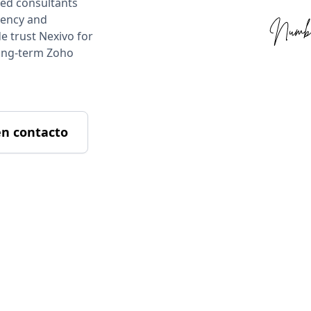
ied consultants
iency and
e trust Nexivo for
long-term Zoho
en contacto
Nuestro propósito y futuro
ros propósitos y aspiraciones con una misión clara y una perspectiva vision
futuro.