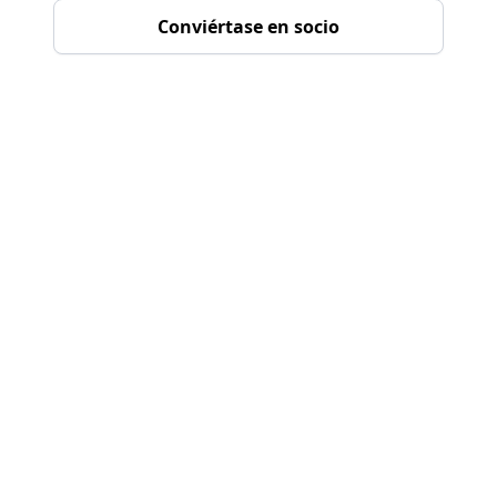
Conviértase en socio
Nuestro ecosistema de
crecimiento
5
+
Socios consultores
10
+