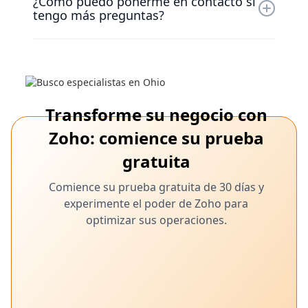
¿Cómo puedo ponerme en contacto si
nuestro equipo de éxito para socios, acceso a
tengo más preguntas?
una base de conocimientos y actualizaciones
periódicas sobre nuevas funciones y mejores
Si tiene más preguntas, póngase en contacto
prácticas
con nuestro equipo de soporte para socios en
partnersupport@nexivo.com.
Transforme su negocio con
Zoho: comience su prueba
gratuita
Comience su prueba gratuita de 30 días y
experimente el poder de Zoho para
optimizar sus operaciones.