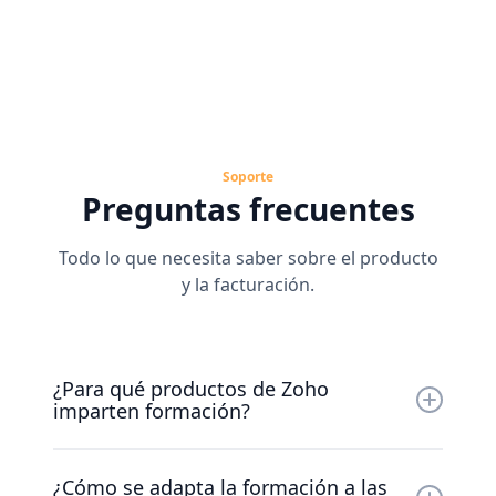
OPCIÓN 3
Capacite A Su Equipo Con La
Experiencia De Nexivo
La formación personalizada de Nexivo mejora la
confianza y la eficiencia de su equipo, lo que les
Soporte
permite utilizar Zoho de forma eficaz y sin problemas
Preguntas frecuentes
dentro de los flujos de trabajo.
Todo lo que necesita saber sobre el producto
y la facturación.
¿Para qué productos de Zoho
imparten formación?
Ofrecemos capacitación para toda la gama de
¿Cómo se adapta la formación a las
productos de Zoho, incluidos Zoho CRM, Zoho