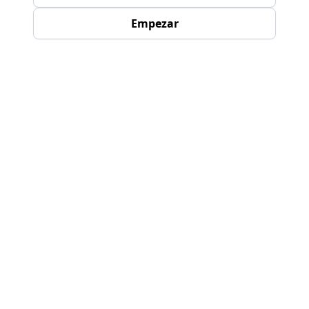
Empezar
Nuestros resultados en
cifras
En Nexivo, nuestro éxito se refleja en las
cifras. Esta es una instantánea de nuestros
logros