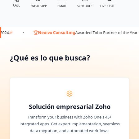
CALL
WHATSAPP
EMAIL
SCHEDULE
LIVE CHAT
🏆
🎉
•
Nexivo Consulting
Awarded Zoho Partner of the Year 2024
•
¿Qué es lo que busca?
Solución empresarial Zoho
Transform your business with Zoho One's 45+
integrated apps. Get expert implementation, seamless
data migration, and automated workflows.