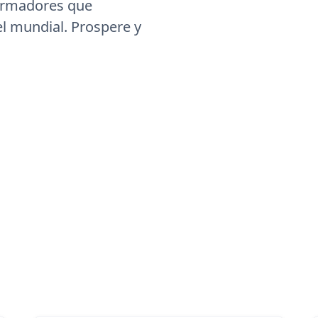
formadores que
el mundial. Prospere y
Historias sinceras de nuestr
equipo
ersonales inspiradores, desafíos y triunfos que nos unen y