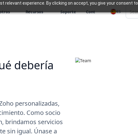
 relevant experience. By clicking on accept, you give your consent to
ES
otros
Recursos
Soporte
Cont
qué debería
Zoho personalizadas,
recimiento. Como socio
, brindamos servicios
te sin igual. Únase a