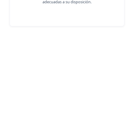
adecuadas a su disposición.
Descubra las ventajas de Zoho
Consulting