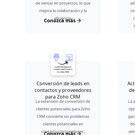
de ventas en proyectos, lo que
ad
mejora la colaboración y la
co
eficiencia.
Conozca más
Conversión de leads en
Act
contactos y proveedores
de
para Zoho CRM
La extensión de conversión de
La 
clientes potenciales para Zoho
tip
CRM convierte sin problemas
gara
clientes potenciales en
di
contactos/proveedores,
sim
Conozca más