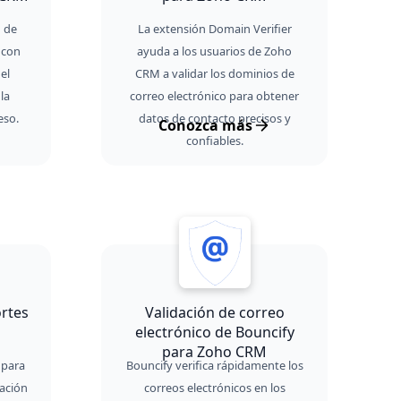
n de
La extensión Domain Verifier
 con
ayuda a los usuarios de Zoho
el
CRM a validar los dominios de
la
correo electrónico para obtener
eso.
datos de contacto precisos y
Conozca más
confiables.
ortes
Validación de correo
electrónico de Bouncify
para Zoho CRM
 para
Bouncify verifica rápidamente los
cación
correos electrónicos en los