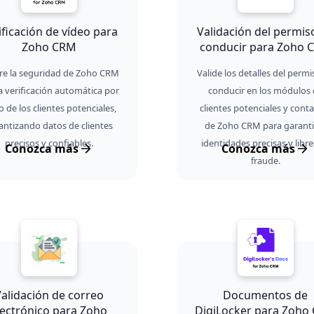
ificación de vídeo para
Validación del permis
Zoho CRM
conducir para Zoho 
re la seguridad de Zoho CRM
Valide los detalles del permi
a verificación automática por
conducir en los módulos 
o de los clientes potenciales,
clientes potenciales y cont
antizando datos de clientes
de Zoho CRM para garanti
precisos y confiables.
identidades precisas y libre
Conozca más
Conozca más
fraude.
alidación de correo
Documentos de
lectrónico para Zoho
DigiLocker para Zoho