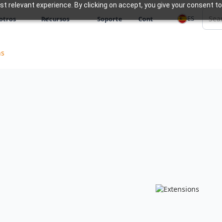
 relevant experience. By clicking on accept, you give your consent to
ES
otros
Recursos
Soporte
Cont
ns
ión a la realidad
ción sólida. Nuestros
an cuidadosamente
garantizar un proceso