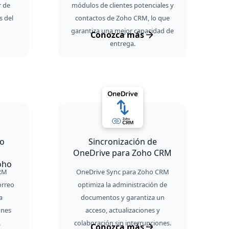
r de
módulos de clientes potenciales y
s del
contactos de Zoho CRM, lo que
garantiza una mejor capacidad de
Conozca más
entrega.
eo
Sincronización de
OneDrive para Zoho CRM
oho
RM
OneDrive Sync para Zoho CRM
correo
optimiza la administración de
a
documentos y garantiza un
ones
acceso, actualizaciones y
.
colaboración sin interrupciones.
Conozca más