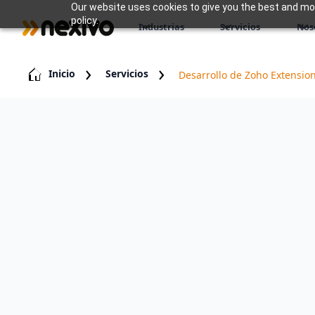
Our website uses cookies to give you the best and most
policy.
Industrias
Servicios
Nos
Inicio
Servicios
Desarrollo de Zoho Extensio
Reconocemos que la transición de la vis
requiere una estrategia de implementa
servicios de implementación se diseñ
dentro de un marco estructurado para 