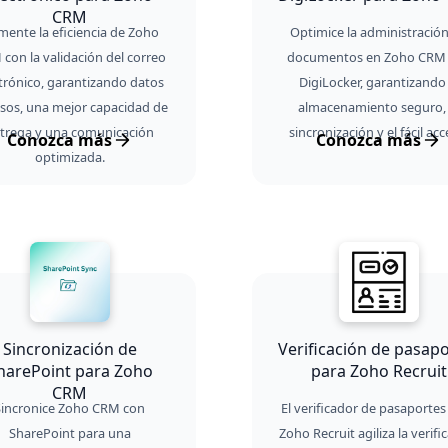
CRM
ente la eficiencia de Zoho
Optimice la administració
con la validación del correo
documentos en Zoho CRM
trónico, garantizando datos
DigiLocker, garantizando 
isos, una mejor capacidad de
almacenamiento seguro, 
trega y una comunicación
sincronización y el fácil acc
Conozca más
Conozca más
optimizada.
Sincronización de
Verificación de pasap
harePoint para Zoho
para Zoho Recruit
CRM
Sincronice Zoho CRM con
El verificador de pasaportes
SharePoint para una
Zoho Recruit agiliza la verifi