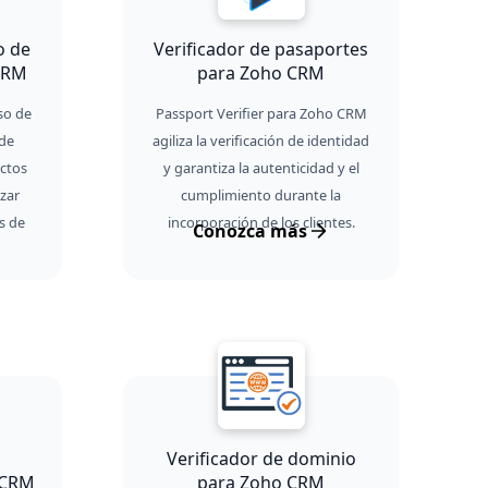
o de
Verificador de pasaportes
CRM
para Zoho CRM
so de
Passport Verifier para Zoho CRM
de
agiliza la verificación de identidad
actos
y garantiza la autenticidad y el
zar
cumplimiento durante la
s de
incorporación de los clientes.
Conozca más
Verificador de dominio
 CRM
para Zoho CRM