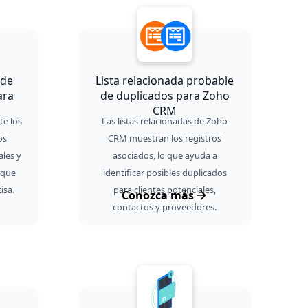
 de
Lista relacionada probable
ara
de duplicados para Zoho
CRM
e los
Las listas relacionadas de Zoho
os
CRM muestran los registros
ales y
asociados, lo que ayuda a
 que
identificar posibles duplicados
isa.
para clientes potenciales,
Conozca más
contactos y proveedores.