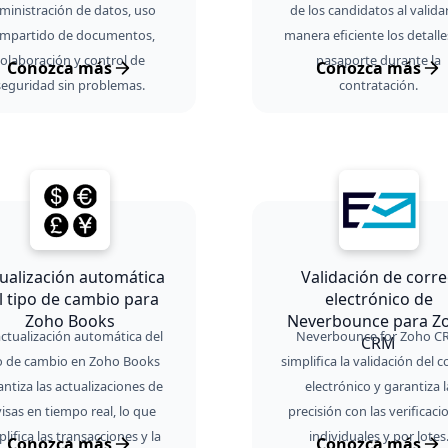
ministración de datos, uso
de los candidatos al valida
mpartido de documentos,
manera eficiente los detalle
colaboración y control de
pasaporte durante la
Conozca más
Conozca más
seguridad sin problemas.
contratación.
ualización automática
Validación de corr
l tipo de cambio para
electrónico de
Zoho Books
Neverbounce para Z
actualización automática del
Neverbounce for Zoho C
CRM
o de cambio en Zoho Books
simplifica la validación del 
ntiza las actualizaciones de
electrónico y garantiza l
visas en tiempo real, lo que
precisión con las verificaci
plifica las transacciones y la
individuales y por lotes
Conozca más
Conozca más