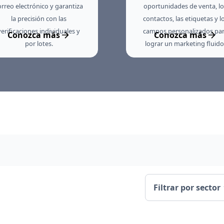
orreo electrónico y garantiza
oportunidades de venta, lo
la precisión con las
contactos, las etiquetas y l
verificaciones individuales y
campos personalizados pa
Conozca más
Conozca más
por lotes.
lograr un marketing fluido
Filtrar por sector