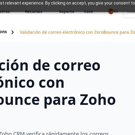
 relevant experience. By clicking on accept, you give your consent to
ES
otros
Recursos
Soporte
Cont
ions
Validación de correo electrónico con ZeroBounce para 
ción de correo
ónico con
ounce para Zoho
oho CRM verifica rápidamente los correos