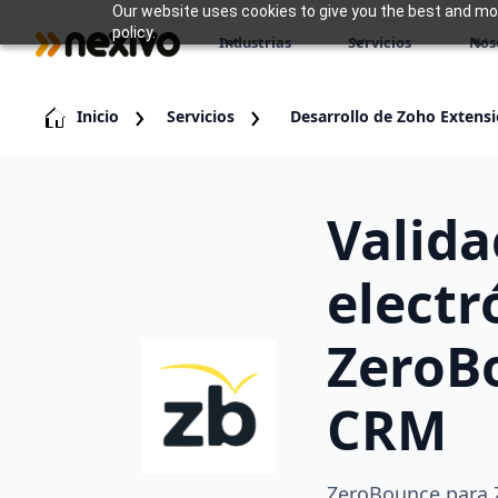
Our website uses cookies to give you the best and most
policy.
Industrias
Servicios
Nos
Inicio
Servicios
Desarrollo de Zoho Extens
Valida
electr
ZeroB
CRM
ZeroBounce para Z