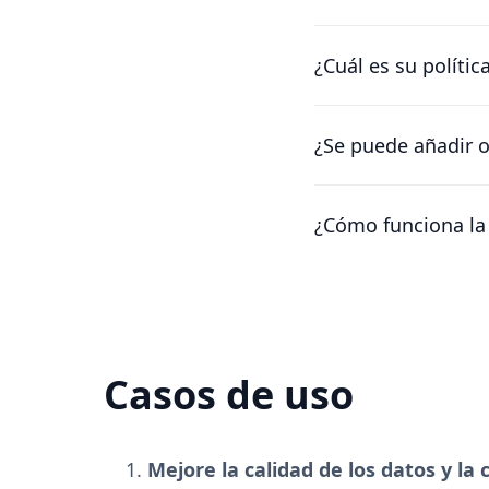
Por supuesto. Nuestr
encontrar una soluci
¿Cuál es su polític
Entendemos que las 
reembolsaremos la d
¿Se puede añadir o
Por el momento, la ún
información al nombr
¿Cómo funciona la 
Los planes son por e
seguir teniendo cual
Casos de uso
Mejore la calidad de los datos y la