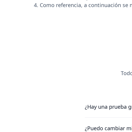
Como referencia, a continuación se m
Todo
¿Hay una prueba gr
Sí, puedes probarnos
en marcha lo antes p
¿Puedo cambiar mi