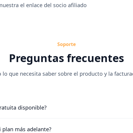
uestra el enlace del socio afiliado
Soporte
Preguntas frecuentes
 lo que necesita saber sobre el producto y la factura
atuita disponible?
 gratis durante 30 días. Nuestro amable equipo trabajará 
osible.
 plan más adelante?