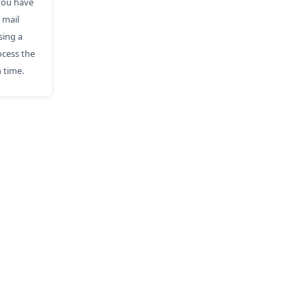
 you have
 mail
sing a
ocess the
 time.