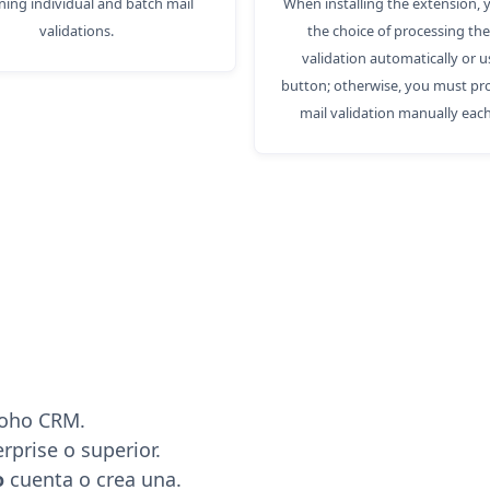
ing individual and batch mail
When installing the extension,
validations.
the choice of processing the
validation automatically or u
button; otherwise, you must pr
mail validation manually each
Zoho CRM.
rprise o superior.
o
cuenta o crea una.