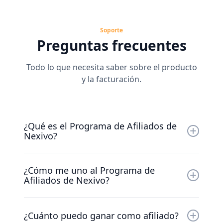
Soporte
Preguntas frecuentes
Todo lo que necesita saber sobre el producto
y la facturación.
¿Qué es el Programa de Afiliados de
Nexivo?
El programa de afiliados de Nexivo le permite
¿Cómo me uno al Programa de
ganar comisiones promocionando nuestras
Afiliados de Nexivo?
personalizaciones e integraciones de Zoho.
Cuando alguien realiza una compra a través
¡Unirse es sencillo! Solo tienes que registrarte
de su enlace de referencia, usted gana un
en nuestra página de afiliados y, una vez
¿Cuánto puedo ganar como afiliado?
porcentaje de la venta.