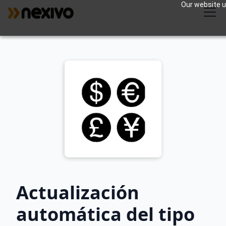
Our website us
Actualización
automática del tipo