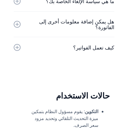
الودود للعثور على حل يناسبك.
ما هي سياسة الإلغاء الخاصة بك؟
نحن نفهم أن الأشياء تتغير. يمكنك إلغاء خطتك في أي
هل يمكن إضافة معلومات أخرى إلى
وقت وسنقوم برد الفرق المدفوع بالفعل.
الفاتورة؟
في الوقت الحالي، الطريقة الوحيدة لإضافة معلومات
كيف تعمل الفواتير؟
إضافية إلى الفواتير هي إضافة المعلومات إلى اسم
مساحة العمل.
الخطط مخصصة لكل مساحة عمل وليس لكل حساب.
يمكنك ترقية مساحة عمل واحدة، ولا يزال لديك أي عدد
من مساحات العمل المجانية.
حالات الاستخدام
التكوين
: يقوم مسؤول النظام بتمكين
ميزة التحديث التلقائي وتحديد مزود
سعر الصرف.