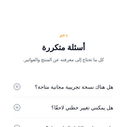
دعم
أسئلة متكررة
كل ما تحتاج إلى معرفته عن المنتج والفواتير.
هل هناك نسخة تجريبية مجانية متاحة؟
نعم، يمكنك تجربتنا مجانًا لمدة 30 يومًا. سيعمل فريقنا
هل يمكنني تغيير خطتي لاحقًا؟
الودود معك لبدء تشغيلك في أقرب وقت ممكن.
بالطبع. تتواءم أسعارنا مع شركتك. تحدث مع فريقنا