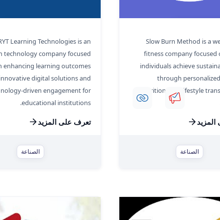
BRYT Learning Technologies
SBM (Slow Bu
RYT Learning Technologies is an
Slow Burn Method is a we
n technology company focused
fitness company focused 
n enhancing learning outcomes
individuals achieve sustain
nnovative digital solutions and
through personalized
hnology-driven engagement for
nutrition, and lifestyle tra
educational institutions.
المزيد
تعرف على المزيد
الصناعة
الصناعة