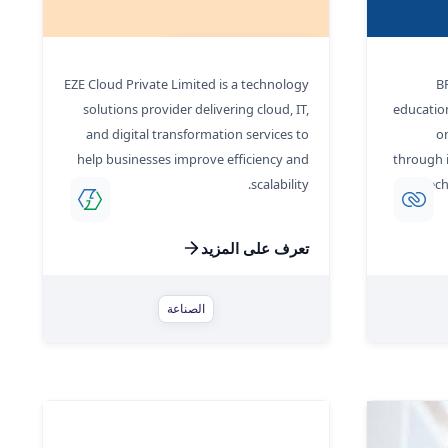
EZE Cloud Consulting
EZE Cloud Private Limited is a technology
B
solutions provider delivering cloud, IT,
educatio
and digital transformation services to
o
help businesses improve efficiency and
through i
scalability.
tec
تعرف على المزيد
الصناعة