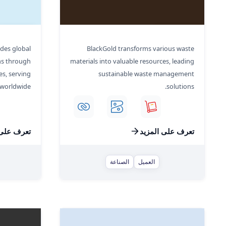
Impelsys
Black Gold
ides global
BlackGold transforms various waste
ons through
materials into valuable resources, leading
es, serving
sustainable waste management
 worldwide.
solutions.
تعرف على المزيد
تعرف على 
العميل
الصناعة