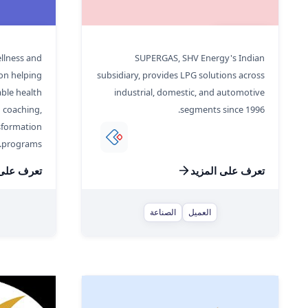
rn Method)
SUPERGAS
llness and
SUPERGAS, SHV Energy's Indian
on helping
subsidiary, provides LPG solutions across
able health
industrial, domestic, and automotive
 coaching,
segments since 1996.
nsformation
programs.
تعرف على المزيد
تعرف على 
العميل
الصناعة