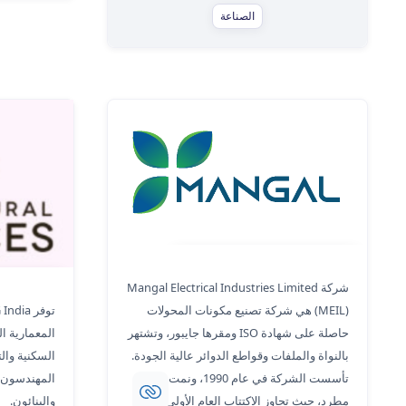
الصناعة
مانجال للصناعات الكهربائية المحدودة
دراسة حالة ASG في الهند - الأشخاص
شركة Mangal Electrical Industries Limited
(MEIL) هي شركة تصنيع مكونات المحولات
المعمارية ال
حاصلة على شهادة ISO ومقرها جايبور، وتشتهر
السكنية والت
بالنواة والملفات وقواطع الدوائر عالية الجودة.
المهندسون 
تأسست الشركة في عام 1990، ونمت بشكل
والبنائون.
مطرد، حيث تجاوز الاكتتاب العام الأولي البالغ