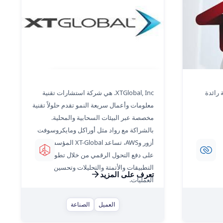
دراسة حالة XT-Global - People Plus
رائدة
XTGlobal, Inc. هي شركة استشارات تقنية
معلومات وأعمال سريعة النمو تقدم حلولاً تقنية
مخصصة عبر البيئات السحابية والمحلية.
بالشراكة مع رواد مثل أوراكل ومايكروسوفت
أزور وAWS، تساعد XT-Global المؤسسات
على دفع التحول الرقمي من خلال تطوير
التطبيقات والأتمتة والتحليلات وتحسين
تعرف على المزيد
العمليات.
العميل
الصناعة