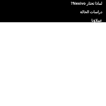
لماذا تختار Nexivo?
دراسات الحالة
عملاؤنا
شهادات
ورقة مقارنة Zoho
احصل على مساعدة بشأن Zoho
فيديوهات التدريب من Zoho
ندوات الويب القادمة
حالة خوادم Zoho
التشغيل الآلي للشركات الصغيرة
مدينة
الموارد