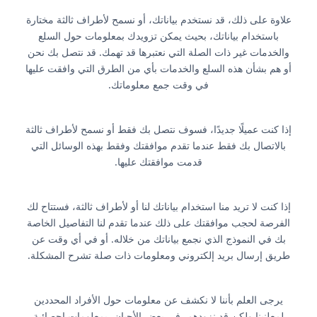
علاوة على ذلك، قد نستخدم بياناتك، أو نسمح لأطراف ثالثة مختارة
باستخدام بياناتك، بحيث يمكن تزويدك بمعلومات حول السلع
والخدمات غير ذات الصلة التي نعتبرها قد تهمك. قد نتصل بك نحن
أو هم بشأن هذه السلع والخدمات بأي من الطرق التي وافقت عليها
في وقت جمع معلوماتك.
إذا كنت عميلًا جديدًا، فسوف نتصل بك فقط أو نسمح لأطراف ثالثة
بالاتصال بك فقط عندما تقدم موافقتك وفقط بهذه الوسائل التي
قدمت موافقتك عليها.
إذا كنت لا تريد منا استخدام بياناتك لنا أو لأطراف ثالثة، فستتاح لك
الفرصة لحجب موافقتك على ذلك عندما تقدم لنا التفاصيل الخاصة
بك في النموذج الذي نجمع بياناتك من خلاله. أو في أي وقت عن
طريق إرسال بريد إلكتروني ومعلومات ذات صلة تشرح المشكلة.
يرجى العلم بأننا لا نكشف عن معلومات حول الأفراد المحددين
لمعلنينا ولكن قد نزودهم، في بعض الأحيان، بمعلومات إحصائية