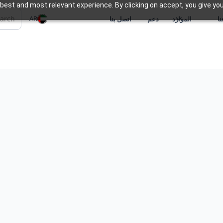
best and most relevant experience. By clicking on accept, you give you
AR
ا
الموارد
دعم
اتصل بنا
ات الأعمال الحديثة يمكن أن يمثل
صة لإرشادك خلال كل مرحلة
اذ قرارات مستنيرة وإطلاق