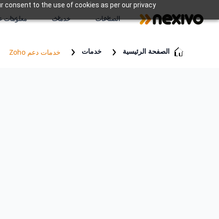
r consent to the use of cookies as per our privacy
الصناعات
خدمات
معلومات عن
الصفحة الرئيسية
خدمات
خدمات دعم Zoho
في Nexivo، نتفهم أن التعامل مع تعقيد
تحديًا. تم تصميم خدماتنا الاستشارية المخص
من مراحل رحلة عملك، مما يساعدك على اتخ
العنان لإمكانياتك الكاملة.