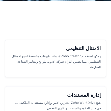
وظائف الأعمال حيث يمكننا مساعدتك.
الامتثال التنظيمي
يمكن استخدام Zoho Creator لإنشاء تطبيقات مخصصة لتتبع الامتثال
التنظيمي، مما يضمن التزام شركة الأدوية بلوائح ومعايير الصناعة
الصارمة.
إدارة المستندات
يتيح Zoho WorkDrive التخزين الآمن وإدارة مستندات الملكية، بما
في ذلك العقود والسندات وتقارير الفحص.