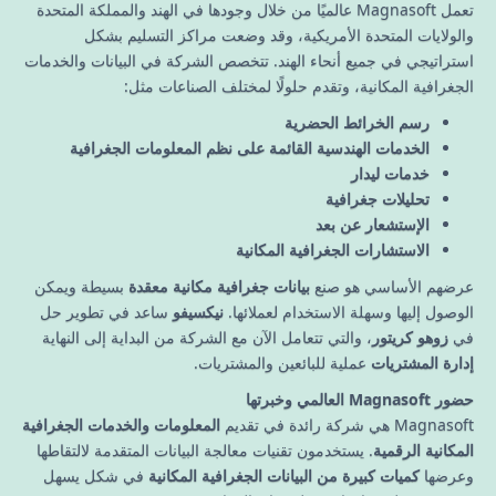
تعمل Magnasoft عالميًا من خلال وجودها في الهند والمملكة المتحدة
والولايات المتحدة الأمريكية، وقد وضعت مراكز التسليم بشكل
استراتيجي في جميع أنحاء الهند. تتخصص الشركة في البيانات والخدمات
الجغرافية المكانية، وتقدم حلولًا لمختلف الصناعات مثل:
رسم الخرائط الحضرية
الخدمات الهندسية القائمة على نظم المعلومات الجغرافية
خدمات ليدار
تحليلات جغرافية
الإستشعار عن بعد
الاستشارات الجغرافية المكانية
عرضهم الأساسي هو صنع
بيانات جغرافية مكانية معقدة
بسيطة ويمكن
الوصول إليها وسهلة الاستخدام لعملائها.
نيكسيفو
ساعد في تطوير حل
في
زوهو كريتور
، والتي تتعامل الآن مع الشركة من البداية إلى النهاية
إدارة المشتريات
عملية للبائعين والمشتريات.
حضور Magnasoft العالمي وخبرتها
Magnasoft هي شركة رائدة في تقديم
المعلومات والخدمات الجغرافية
المكانية الرقمية
. يستخدمون تقنيات معالجة البيانات المتقدمة لالتقاطها
وعرضها
كميات كبيرة من البيانات الجغرافية المكانية
في شكل يسهل