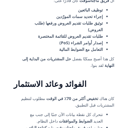
ال
فريق ماجناسوفت
كان قادرًا على:
توظيف البائعين
إجراء تحديد سمات المورّدين
توثيق طلبات تقديم العروض ورفعها (طلب
العروض)
طلبات تقديم العروض للقائمة المختصرة
إصدار أوامر الشراء (PoS)
التعامل مع الضوابط المالية
كل هذا أصبح ممكنًا بفضل
حل المشتريات من البداية إلى
النهاية
لقد بنوا.
الفوائد وعائد الاستثمار
كان هناك
تخفيض أكثر من 70٪ في الوقت
مطلوب لتنظيم
المشتريات قبل التطبيق.
تتحرك كل نقطة بيانات الآن جنبًا إلى جنب مع
العديد
الضوابط والموافقات
داخل النظام.
هذا يساعد
فريق ماجناسوفت
يتابع
كفاءة البائع
و