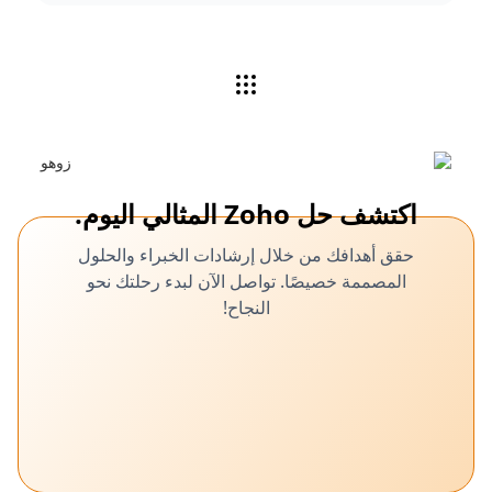
اكتشف حل Zoho المثالي اليوم.
حقق أهدافك من خلال إرشادات الخبراء والحلول
المصممة خصيصًا. تواصل الآن لبدء رحلتك نحو
النجاح!