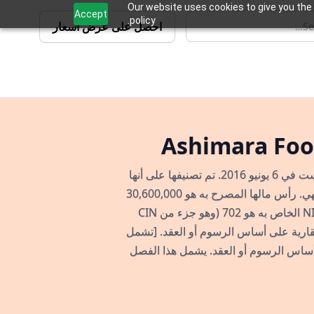
Our website uses cookies to give you the 
Accept
policy.
احصل على عرض أسعار
Ashimara Foo
أشيمارا للإسكان الخاص المحدودة هي شركة خاصة تأسست في 6 يونيو 2016. تم تصنيفها على أنها
شركة غير حكومية ومسجلة في مسجل الشركات في دلهي. رأس مالها المصرح به هو 30,600,000
روبية ورأس مالها المدفوع هو 26,656,933 روبية. رمز NIC الخاص به هو 702 (وهو جزء من CIN
 في الأنشطة العقارية على أساس الرسوم أو العقد. [تشمل
 أساس الرسوم أو العقد. يشمل هذا الفصل