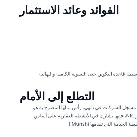
الفوائد وعائد الاستثمار
سطة قاعدة التكوين حتى التسوية الكاملة والنهائية
التطلع إلى الأمام
لى أنها شركة غير حكومية ومسجلة في مسجل الشركات في دلهي. رأس مالها المصرح به هو
30,600,000 روبية ورأس مالها المدفوع هو 26,656,933 روبية. رمز NIC الخاص به هو 702 (وهو جزء من CIN الخاص به). وفقًا لرمز NIC، فإنها تشارك في الأنشطة العقارية على أساس
دمة التي تقدمها Munshi.]