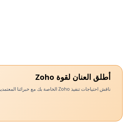
أطلق العنان لقوة Zoho
ناقش احتياجات تنفيذ Zoho الخاصة بك مع خبرائنا المعتمدين ودعنا نطور حلاً مخصصًا لنشاطك التجاري.