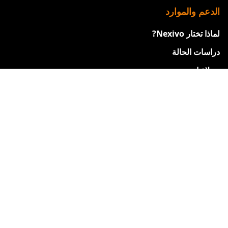
الدعم والموارد
لماذا تختار Nexivo?
دراسات الحالة
عملاؤنا
شهادات
ورقة مقارنة Zoho
احصل على مساعدة بشأن Zoho
فيديوهات التدريب من Zoho
ندوات الويب القادمة
حالة خوادم Zoho
التشغيل الآلي للشركات الصغيرة
مدينة