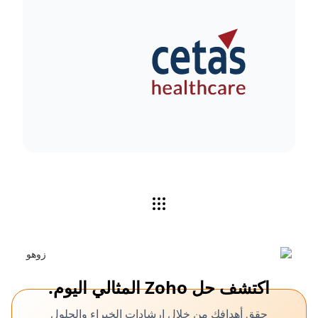
اكتشف حل Zoho المثالي اليوم.
حقق أهدافك من خلال إرشادات الخبراء والحلول