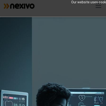
Our website uses cookie
Asistencia sanitaria
Los productos Zoho ofrecen soluciones
específicas para abordar las necesidades y
los desafíos únicos de la industria de la
salud.
3
Number of Customers