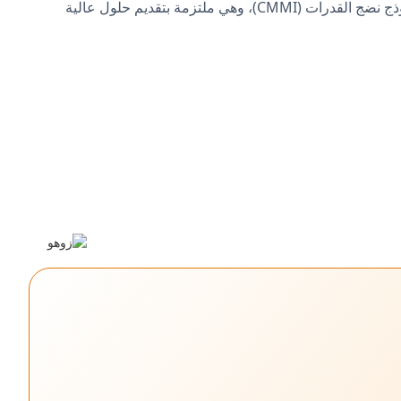
والولايات المتحدة والهند والمملكة المتحدة والإمارات العربية المتحدة. تم تقييم Techno Brain في المستوى الخامس من تكامل نموذج نضج القدرات (CMMI)، وهي ملتزمة بتقديم حلول عالية