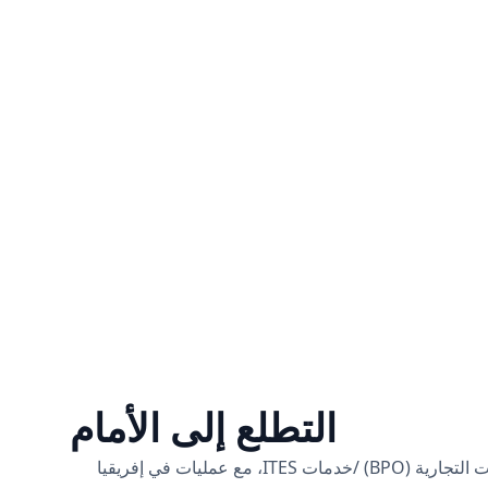
التطلع إلى الأمام
Techno Brain هي شريكك الرائد في التحول الرقمي، حيث تقدم حلول تكنولوجيا المعلومات (IT) وهندسة البرمجيات وتعهيد العمليات التجارية (BPO) /خدمات ITES، مع عمليات في إفريقيا