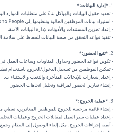
1. *
إدارة البيانات:
*
- تحديد حقول البيانات والهياكل بناءً على متطلبات الموارد 
- استيراد بيانات الموظفين الحالية وتنظيمها إلى Zoho People، مما يضمن الدقة والاتساق.
- إعداد تخزين المستندات والأذونات لإدارة البيانات الآمنة.
- تنفيذ قواعد التحقق من صحة البيانات للحفاظ على سلامة الب
2. *
تتبع الحضور:
*
- تكوين قواعد الحضور وجداول المناوبات وساعات العمل في Zoho People
- تمكين الموظفين من تسجيل الدخول/الخروج باستخدام تطبيقا
- إعداد إشعارات للإدخالات المتأخرة والتغيب والاستثناءات.
- إنشاء تقارير الحضور لمراقبة وتحليل اتجاهات الحضور.
3. *
عملية الخروج:
*
- إنشاء قائمة مرجعية للخروج للموظفين المغادرين، تغطي مها
- إعداد عمليات سير العمل لمقابلات الخروج وعمليات التخلي
- أتمتة إجراءات الخروج، مثل إلغاء الوصول إلى النظام وجمع 