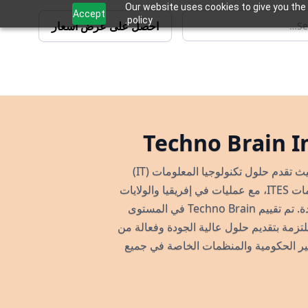
Our website uses cookies to give you the 
Accept
policy.
احصل على عرض أسعار
Techno Brain I
Techno Brain هي شريكك الرائد في التحول الرقمي، حيث تقدم حلول تكنولوجيا المعلومات (IT)
وهندسة البرمجيات وتعهيد العمليات التجارية (BPO) /خدمات ITES، مع عمليات في إفريقيا والولايات
المتحدة والهند والمملكة المتحدة والإمارات العربية المتحدة. تم تقييم Techno Brain في المستوى
 نموذج نضج القدرات (CMMI)، وهي ملتزمة بتقديم حلول عالية الجودة وفعالة من
ير الحكومية والمنظمات الخاصة في جميع