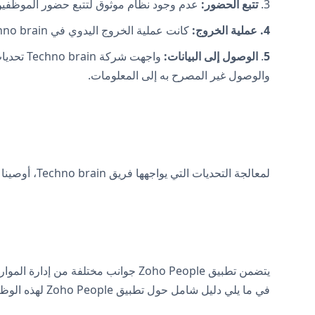
3.
تتبع الحضور:
عدم وجود نظام موثوق لتتبع حضور الموظفين وإ
4. عملية الخروج:
كانت عملية الخروج اليدوي في Techno brain مرهقة وتستغرق وقتًا طويلاً، مما أدى إلى التأخير وعدم الدقة في التعامل مع عمليات فصل الموظفين بكفاءة.
5
.
الوصول إلى البيانات:
واجهت ش
والوصول غير المصرح به إلى المعلومات.
لمعالجة التحديات التي يواجهها فريق Techno brain، أوصينا بتطبيق Zoho People وقدمنا حلولًا شاملة لجميع المشكلات التي ذكروها.
يتضمن تطبيق Zoho People جوانب مختل
في ما يلي دليل شامل حول تطبيق Zoho People لهذه الوظائف الرئيسية: