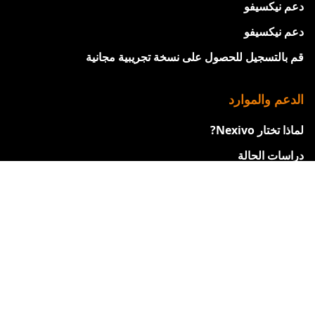
دعم نيكسيفو
دعم نيكسيفو
قم بالتسجيل للحصول على نسخة تجريبية مجانية
الدعم والموارد
لماذا تختار Nexivo?
دراسات الحالة
عملاؤنا
شهادات
ورقة مقارنة Zoho
احصل على مساعدة بشأن Zoho
فيديوهات التدريب من Zoho
ندوات الويب القادمة