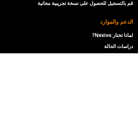
قم بالتسجيل للحصول على نسخة تجريبية مجانية
الدعم والموارد
لماذا تختار Nexivo?
دراسات الحالة
عملاؤنا
شهادات
ورقة مقارنة Zoho
احصل على مساعدة بشأن Zoho
فيديوهات التدريب من Zoho
ندوات الويب القادمة
حالة خوادم Zoho
التشغيل الآلي للشركات الصغيرة