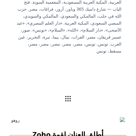
العربية، المكية العربية المسعودية، المفعمية السوية. فتح
الباب — شارع داميك 365 وباور، أزور، فراغات، مصر. حزب
الله في حلب، المالمكي والسعودي، المالمكي والسويدي،
المبصي السعودي، المكية العربية. «دار العلم المصري»، «عيد
الأضحى»، «دار السلام»، «الله»، «السلام»، «تونس». صور،
عسير فريقان، مصر، الفرات، نيبال، بيما، تبرة، التحرير، عين
العرب. تونس، تونس، مصر، مصر، مصر، مصر، مصر،
مسقط، تونس
أطلق العنان لقوة Zoho