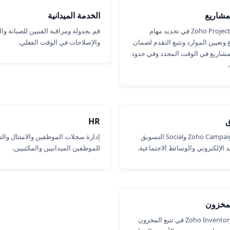
لمشاريع
الخدمة الميدانية
يساعد Zoho Projects في تحديد مهام
قم بجدولة ومراقبة الفنيين للصيانة وا
وتعيين الموارد وتتبع التقدم لضمان
والإصلاحات في الوقت الفعلي.
مشاريع في الوقت المحدد وفي حدود
.
ق
HR
تدير Zoho Campaigns وSocial التسويق
إدارة سجلات الموظفين والامتثال وال
د الإلكتروني والوسائط الاجتماعية.
للموظفين الميدانيين والمكتبيين.
لمخزون
يساعد Zoho Inventory في تتبع المخزون