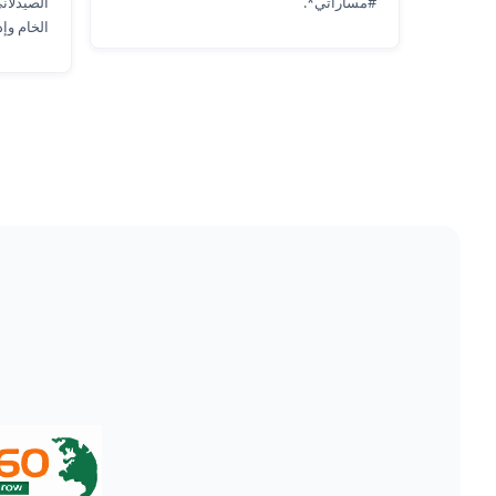
#مساراتي*.
الصيدلان
الخام وإد