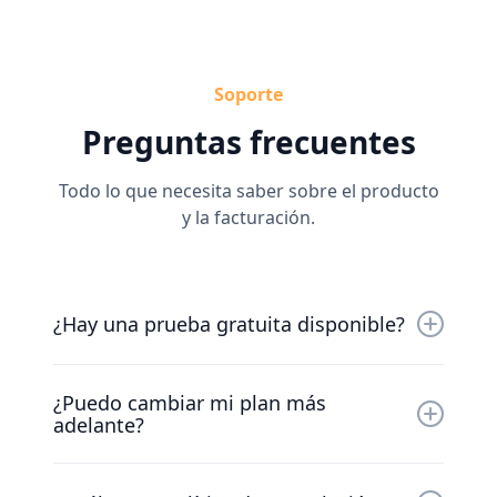
Soporte
Preguntas frecuentes
Todo lo que necesita saber sobre el producto
y la facturación.
¿Hay una prueba gratuita disponible?
Sí, puedes probarnos gratis durante 30 días.
¿Puedo cambiar mi plan más
Nuestro amable equipo trabajará contigo
adelante?
para ponerte en marcha lo antes posible.
Por supuesto. Nuestros precios varían con su