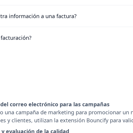
cosas cambian. Puedes cancelar tu plan en cualquier mome
iferencia ya pagada.
tra información a una factura?
ica forma de añadir información adicional a las facturas es
e del espacio de trabajo.
facturación?
spacio de trabajo, no por cuenta. Puedes actualizar un espa
quier número de espacios de trabajo libres.
 del correo electrónico para las campañas
bo una campaña de marketing para promocionar un n
es y clientes, utilizan la extensión Bouncify para vali
 y evaluación de la calidad