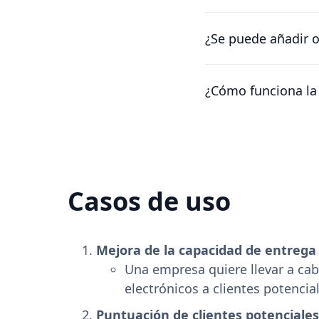
Entendemos que las 
reembolsaremos la d
¿Se puede añadir o
Por el momento, la ún
información al nombr
¿Cómo funciona la 
Los planes son por e
seguir teniendo cual
Casos de uso
Mejora de la capacidad de entrega
Una empresa quiere llevar a ca
electrónicos a clientes potencial
Puntuación de clientes potenciales