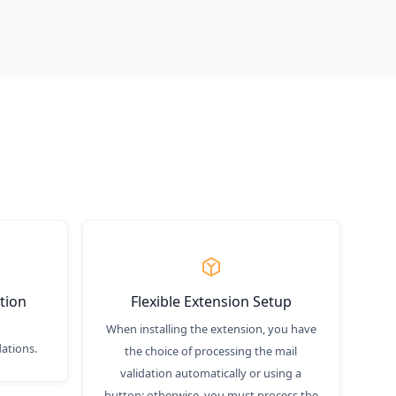
ation
Flexible Extension Setup
When installing the extension, you have
dations.
the choice of processing the mail
validation automatically or using a
button; otherwise, you must process the