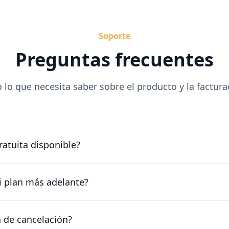
Soporte
Preguntas frecuentes
 lo que necesita saber sobre el producto y la factura
atuita disponible?
 gratis durante 30 días. Nuestro amable equipo trabajará 
osible.
 plan más adelante?
os precios varían con su empresa. Hable con nuestro amab
ón que funcione para usted.
a de cancelación?