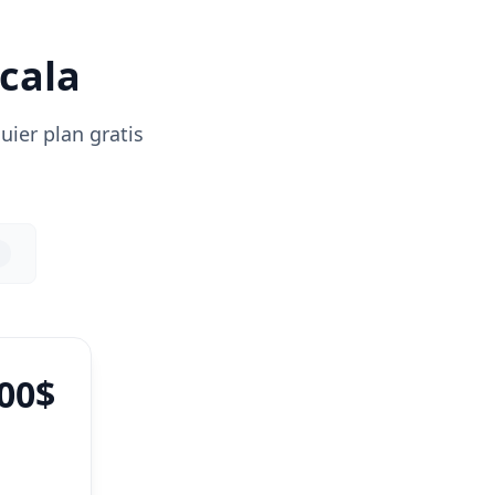
scala
uier plan gratis
,00$