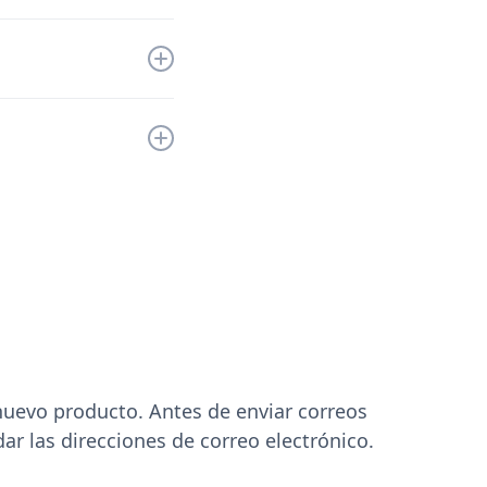
nto y te
 añadir la
cio de trabajo y
uevo producto. Antes de enviar correos
dar las direcciones de correo electrónico.