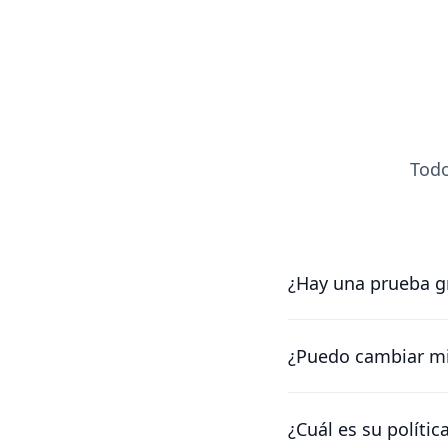
Todo
¿Hay una prueba gr
Sí, puedes probarnos
en marcha lo antes p
¿Puedo cambiar mi
Por supuesto. Nuestr
encontrar una soluci
¿Cuál es su polític