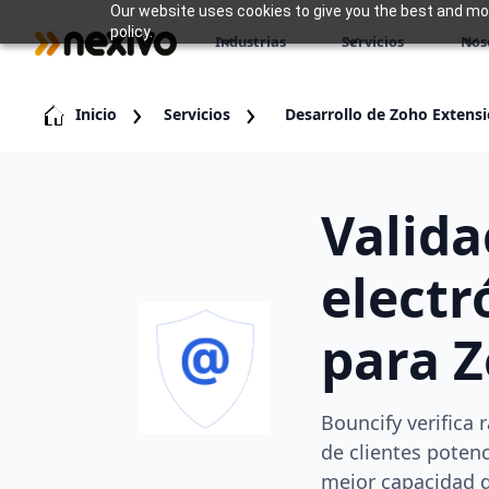
Our website uses cookies to give you the best and most
policy.
Industrias
Servicios
Nos
Inicio
Servicios
Desarrollo de Zoho Extens
Valida
electr
para 
Bouncify verifica
de clientes poten
mejor capacidad d