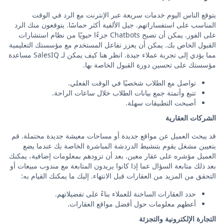
يتوقع الناس اليوم خدمات سريعة عبر الإنترنت مع الرد في الوقت
المناسب على استفساراتهم. جيل الألفية أكثر حماسًا. يتوقعون منك الرد
على الفور. يمكن أن تصبح Chatbots جزءًا حيويًا من نظام استشارات
القبول الخاص بك. يمكن أن يعزز تفاعل المستخدم مع مؤسستك التعليمية
مما يؤدي إلى تجربة عملاء جيدة. انظر هنا كيف يمكن لـ SalesIQ مساعدة
مؤسستك على تحسين دورة القبول الخاصة بها.
تواصل مع الطلاب شخصيًا في الوقت الفعلي.
تتبع وأتمتة جمع بيانات الطلاب خلال ساعات الراحة.
أصبحت التطبيقات سهلة.
الشركات العقارية
قد يبحث العميل عن مواقع جديدة أو مساحات معيشة جديدة محتملة. قم
بتعيين مشغل يقوم بتنشيط الدردشة المباشرة الخاصة بك عندما يضع
العميل مؤشره على عقار معين. بعد أن تزودهم بمعلومات إضافية، يمكنك
بعد ذلك متابعة السؤال عما إذا كانوا يريدون المتابعة مع مندوب مبيعات أو
التحقق من المزيد من العقارات قبل الانتهاء. إليك ما يمكنك القيام به:
حدد العقارات الساخنة للعملاء بناءً على تفضيلاتهم.
أعطهم معلومات حول أفضل مواقع العقارات.
التجارة الإلكترونية والتجزئة