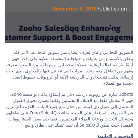
November 8, 2018
Published on
التسويق التحادثي والذي يُعرف أيضًا باسم تسويق المحادثة. الأمر كله
يتعلق بالاستماع إلى عميلك واحتياجاته المحتملة. علاوة على ذلك، فهي
أيضًا طريقة فعالة لرعاية العملاء المحتملين. ومع ذلك، من الصعب معرفة
وفهم من تتفاعل معه وعدد المرات التي تتفاعل فيها والمحتوى الذي يجب
إرساله. لذلك، فتحت أدوات الدردشة الآلية أو الروبوتات خطوط اتصال
جديدة مع العملاء.
Zobots عبارة عن روبوت دردشة ذكي تم إنشاؤه بذكاء بواسطة Zoho.
فهي لا تتفاعل فقط مع العملاء المحتملين ولكنها تضمن تحويل العميل
المحتمل إلى عميل ذي قيمة. من خلال تتبع جميع البيانات اللازمة للزائرين
غير المعروفين لموقعك على الويب، يحافظ Zoho SalesIQ على تفاعلهم
ويتيح لك التحدث ورعاية العملاء المحتملين. فيما يلي بعض السيناريوهات
المفيدة حيث يمكن لـ SalesIQ أن تفيد عملك على نطاق واسع:
المؤسسات التعليمية