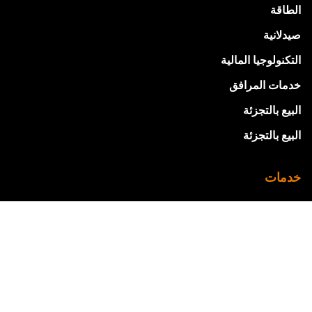
الطاقة
صيدلانية
التكنولوجيا المالية
خدمات المرافق
البيع بالتجزئة
البيع بالتجزئة
خدمات
شركة زوهو للاستشارات
تنفيذ برنامج Zoho
التدريب والتطوير في Zoho
تخصيص Zoho
دعم زوهو