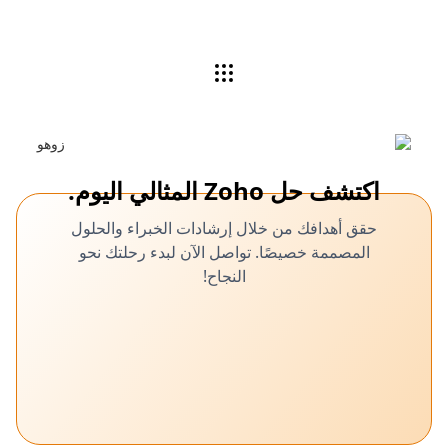
اكتشف حل Zoho المثالي اليوم.
حقق أهدافك من خلال إرشادات الخبراء والحلول
المصممة خصيصًا. تواصل الآن لبدء رحلتك نحو
النجاح!