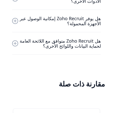
الأدوات الأخرى؟
البريد الإلكتروني أو تحديث الحالات أو جدولة المقابلات،
مما يجعل عملية التوظيف أكثر كفاءة.
نعم، يتكامل Zoho Recruit مع الأدوات الشائعة مثل G
هل يوفر Zoho Recruit إمكانية الوصول عبر
Suite وOutlook وLinkedIn وتطبيقات Zoho
الأجهزة المحمولة؟
الأخرى، بالإضافة إلى خدمات الجهات الخارجية من
خلال واجهات برمجة التطبيقات وZapier.
نعم، يحتوي Zoho Recruit على تطبيق جوال متاح
هل Zoho Recruit متوافق مع اللائحة العامة
لأجهزة iOS وAndroid، مما يسمح لمسؤولي التوظيف
لحماية البيانات واللوائح الأخرى؟
بإدارة المرشحين وجدولة المقابلات وتتبع فرص العمل
أثناء التنقل.
نعم، Zoho Recruit متوافق مع اللائحة العامة لحماية
البيانات (GDPR) ويقدم ميزات مثل تشفير البيانات
وسجلات التدقيق ونماذج الموافقة القابلة للتخصيص
لضمان أمان البيانات والخصوصية.
مقارنة ذات صلة