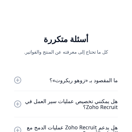
أسئلة متكررة
كل ما تحتاج إلى معرفته عن المنتج والفواتير.
ما المقصود بـ «زوهو ريكروت»؟
Zoho Recruit هو برنامج توظيف قائم على السحابة
هل يمكنني تخصيص عمليات سير العمل في
مصمم لمساعدة وكالات التوظيف وفرق الموارد
Zoho Recruit؟
البشرية في الشركات على تبسيط عمليات التوظيف.
يوفر أدوات لتتبع المتقدمين، وتحديد مصادر المرشحين،
نعم، يتيح لك Zoho Recruit إنشاء عمليات سير العمل
وإدارة السيرة الذاتية، وأتمتة سير العمل.
هل يدعم Zoho Recruit عمليات الدمج مع
وتخصيصها لأتمتة المهام المتكررة، مثل إرسال رسائل