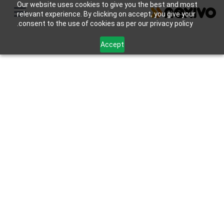
Our website uses cookies to give you the best and most
relevant experience. By clicking on accept, you give your
consent to the use of cookies as per our privacy policy.
Accept
نوكري آر إم إس مقابل
زوهو ريكريوت
يتميز Naukri RMS بنشر الوظائف وإدارة المرشحين،
لكن Zoho Recruit يتفوق من خلال الدمج السلس
لتطبيق Zoho والأتمتة المتقدمة وعمليات سير العمل
القابلة للتخصيص والتحليلات التفصيلية.