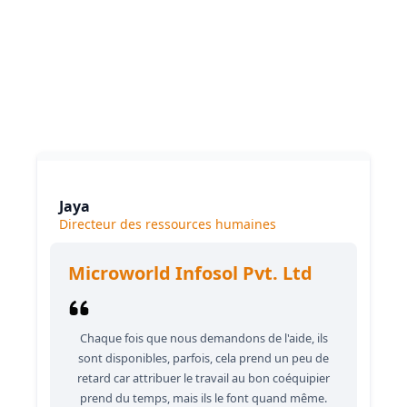
ciblées, à des exigences de documentation détaillées, à
l'optimisation des processus de support et à une
stratégie de gestion du changement robuste pour
Ce que disent nos clients
garantir une transformation technologique fluide,
maximiser l'adoption par les utilisateurs et créer un
écosystème d'apprentissage organisationnel durable.
Jaya
Directeur des ressources humaines
Microworld Infosol Pvt. Ltd
Chaque fois que nous demandons de l'aide, ils
sont disponibles, parfois, cela prend un peu de
retard car attribuer le travail au bon coéquipier
prend du temps, mais ils le font quand même.