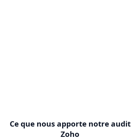
Automatisation limitée
Vous manquez l'automatisation des flux de travail et
des processus ?
Analyses médiocres
Vous n'obtenez pas d'informations exploitables à partir
de vos données ?
Ce que nous apporte notre audit
Zoho