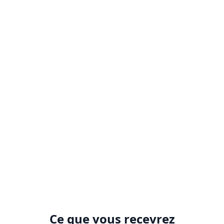
3
Recommandations
Feuille de route d'optimisation détaillée
4
Mise en œuvre
Exécution guidée de l'optimisation
Ce que vous recevrez