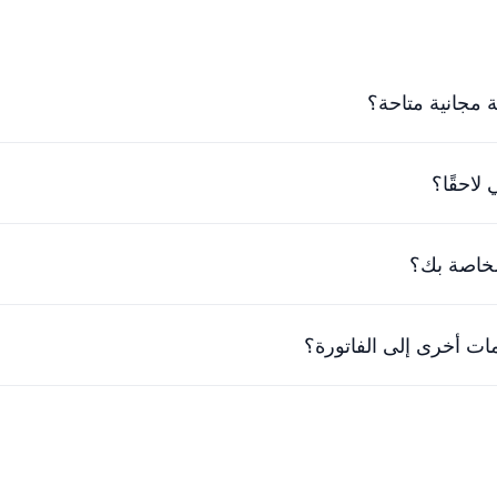
 مجانية متاحة؟
ي أقرب وقت ممكن.
لاحقًا؟
ع شركتك. تحدث مع فريقنا الودود للعثور على حل يناسبك.
لخاصة بك؟
ير. يمكنك إلغاء خطتك في أي وقت وسنقوم برد الفرق المدفوع بالفعل.
ت أخرى إلى الفاتورة؟
ة الوحيدة لإضافة معلومات إضافية إلى الفواتير هي إضافة المعلومات
 عمل وليس لكل حساب. يمكنك ترقية مساحة عمل واحدة، ولا يزال