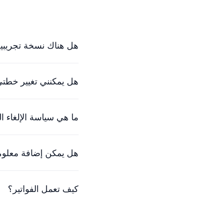
هل هناك نسخة تجريبية
نعم، يمكنك تجربتنا مجانًا لمدة 30 يومًا. سيعمل فريقنا الودود معك لبدء تشغيلك ف
هل يمكنني تغيير خطتي 
بالطبع. تتواءم أسعارنا م
ما هي سياسة الإلغاء ا
نحن نفهم أن الأشياء تتغ
هل يمكن إضافة معلوما
في الوقت الحالي، الطريق
كيف تعمل الفواتير؟
الخطط مخصصة لكل مساحة