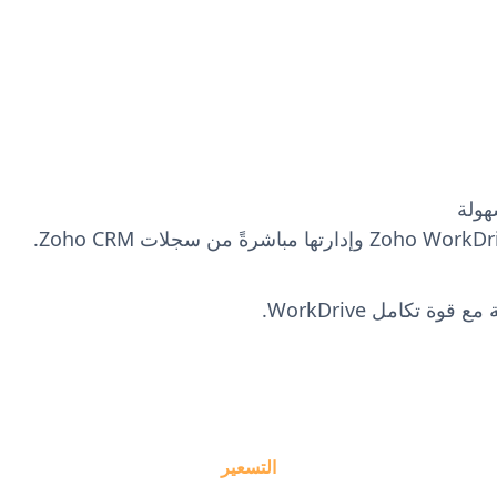
 عمل وليس لكل حساب. يمكنك ترقية مساحة عمل واحدة، ولا يزال
 تكامل WorkDrive.
التسعير