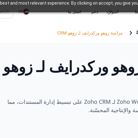
best and most relevant experience. By clicking on accept, you give you
AR
ا
الموارد
دعم
اتصل بنا
مزامنة زوهو وركدرايف لـ زوهو CRM
وهو وركدرايف لـ زوهو
يعمل Zoho WorkDrive Sync لـ Zoho CRM على تبسيط إدارة المستندات، مما
والإنتاجية المحسّنة.