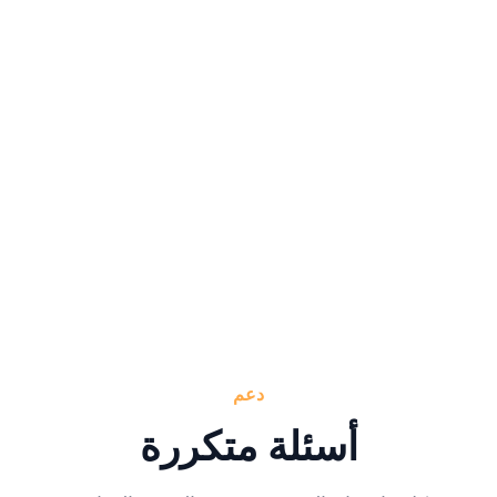
دعم
أسئلة متكررة