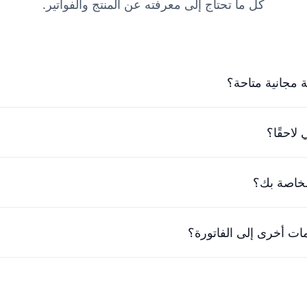
كل ما تحتاج إلى معرفته عن المنتج والفواتير.
 مجانية متاحة؟
ي أقرب وقت ممكن.
لاحقًا؟
ع شركتك. تحدث مع فريقنا الودود للعثور على حل يناسبك.
لخاصة بك؟
ير. يمكنك إلغاء خطتك في أي وقت وسنقوم برد الفرق المدفوع بالفعل.
ت أخرى إلى الفاتورة؟
ة الوحيدة لإضافة معلومات إضافية إلى الفواتير هي إضافة المعلومات