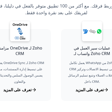
قم بتوصيل أدواتك وربط فرقك. مع أكثر من 100 تطبيق متوفر بال
لفريقك على بعد نقرة واحدة فقط.
عمليات سير العمل في
مزامنة OneDrive لـ 
واتساب لـ Zoho CRM
CRM
يعمل تكامل WhatsApp من Zoho
يعمل ve Sync
CRM على تبسيط الاتصالات وتركيز
على تبسيط إدارة المستندات، مم
لات العملاء وتتبع تسليم الرسائل
يضمن الوصول السلس والتحديثا
داخل CRM.
والتعاون.
تعرف على المزيد
تعرف على المزيد