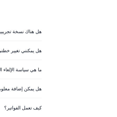
هل هناك نسخة تجريبية
نعم، يمكنك تجربتنا مجانًا لمدة 30 يومًا. سيعمل فريقنا الودود معك لبدء تشغيلك ف
هل يمكنني تغيير خطتي 
بالطبع. تتواءم أسعارنا م
ما هي سياسة الإلغاء ا
نحن نفهم أن الأشياء تتغ
هل يمكن إضافة معلوما
في الوقت الحالي، الطريق
كيف تعمل الفواتير؟