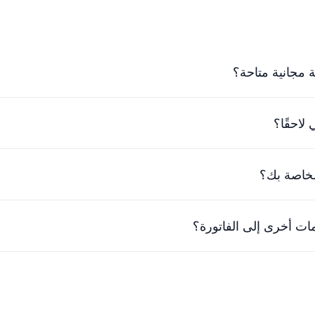
 مجانية متاحة؟
ي أقرب وقت ممكن.
لاحقًا؟
ع شركتك. تحدث مع فريقنا الودود للعثور على حل يناسبك.
لخاصة بك؟
ير. يمكنك إلغاء خطتك في أي وقت وسنقوم برد الفرق المدفوع بالفعل.
ت أخرى إلى الفاتورة؟
ة الوحيدة لإضافة معلومات إضافية إلى الفواتير هي إضافة المعلومات
 عمل وليس لكل حساب. يمكنك ترقية مساحة عمل واحدة، ولا يزال