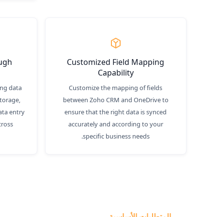
ough
Customized Field Mapping
Capability
ing data
Customize the mapping of fields
torage,
between Zoho CRM and OneDrive to
ata entry
ensure that the right data is synced
cross
accurately and according to your
specific business needs.
المتطلبات الأساسية