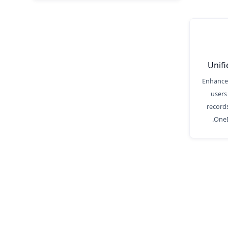
Unif
Enhances
users
record
OneD