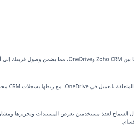
قم بمزامنة المستندات والملفات تلقائيًا بين Zoho CRM وive
يمكنك تخزين و