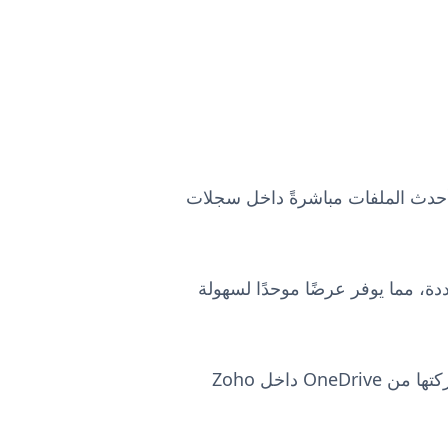
OneDr، مما يضمن وصول فريقك إلى أحدث الملفات مباشرةً داخل سجلات
إدارة جميع المستندات المتعلقة بالعميل في OneDrive، مع ربطها بسجلات CRM محددة، مما يوفر عرضًا موحدًا لسهولة
يمكنك تحسين العمل الجماعي من خلال السماح لعدة مستخدمين بعرض المستندات وتحريرها ومشاركتها من OneDrive داخل Zoho