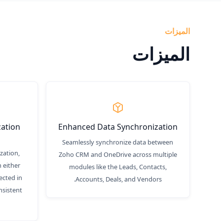
الميزات
الميزات
zation
Enhanced Data Synchronization
Seamlessly synchronize data between
zation,
Zoho CRM and OneDrive across multiple
 either
modules like the Leads, Contacts,
ected in
Accounts, Deals, and Vendors.
nsistent