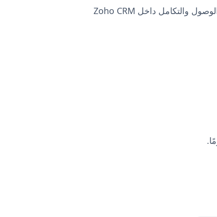
احتفظ بنسخة احتياطية من جميع المستندات المهمة وأمانها في OneDrive، مع الحفاظ على سهولة الوصول والتكامل داخل Zoho CRM