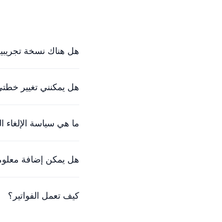
هل هناك نسخة تجريبية
نعم، يمكنك تجربتنا مجانًا لمدة 30 يومًا. سيعمل فريقنا الودود معك لبدء تشغيلك ف
هل يمكنني تغيير خطتي 
بالطبع. تتواءم أسعارنا م
ما هي سياسة الإلغاء ا
نحن نفهم أن الأشياء تتغ
هل يمكن إضافة معلوما
في الوقت الحالي، الطريق
كيف تعمل الفواتير؟
الخطط مخصصة لكل مساحة