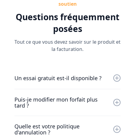
soutien
Questions fréquemment
posées
Tout ce que vous devez savoir sur le produit et
la facturation.
Un essai gratuit est-il disponible ?
Oui, vous pouvez nous essayer gratuitement
Puis-je modifier mon forfait plus
pendant 30 jours. Notre sympathique équipe
tard ?
travaillera avec vous pour que vous soyez
opérationnel le plus rapidement possible.
Bien sûr. Nos tarifs varient en fonction de
Quelle est votre politique
votre entreprise. Discutez avec notre
d'annulation ?
sympathique équipe pour trouver une