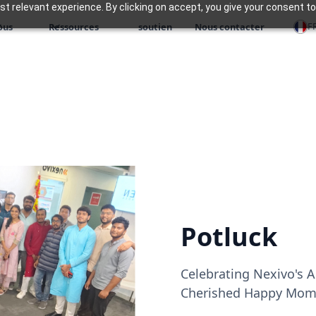
 relevant experience. By clicking on accept, you give your consent to
F
ous
Ressources
soutien
Nous contacter
Potluck
Celebrating Nexivo's 
Cherished Happy Mom