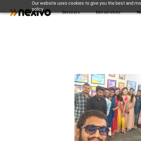
Our website uses cookies to give you the best and most
policy.
Secteurs
Des services
N