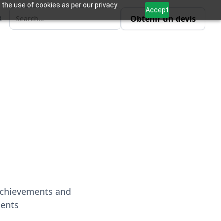
 the use of cookies as per our privacy
Accept
Obtenir un devis
R
Achievements and
ents