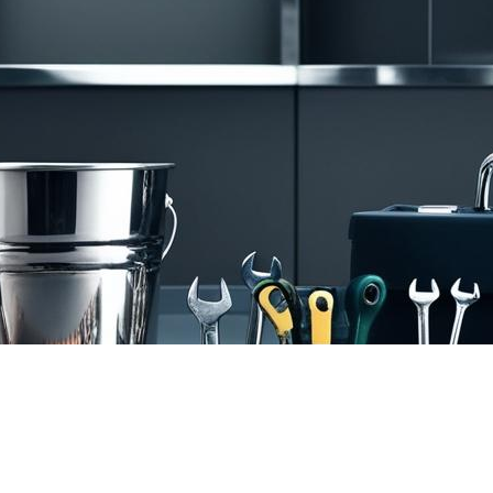
tions
4
Number of Customers
ales dans lesquelles nous 