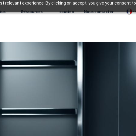
 relevant experience. By clicking on accept, you give your consent to
F
ous
Ressources
soutien
Nous contacter
 liés
Pour la gestion des i
une puissante suite 
rationaliser les opéra
et améliorer la satisf