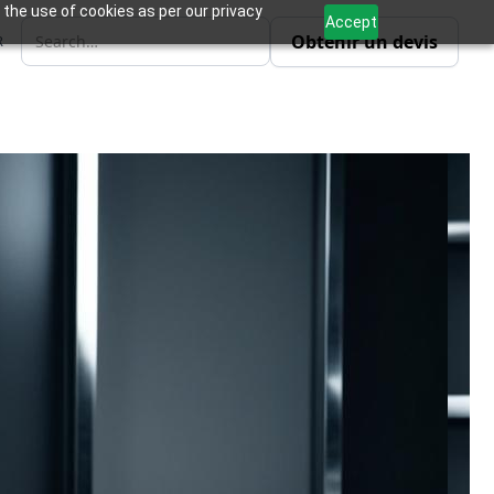
 the use of cookies as per our privacy
Accept
Obtenir un devis
R
nstallations, Zoho propose
de produits pour
tions, améliorer l'efficacité
action des clients