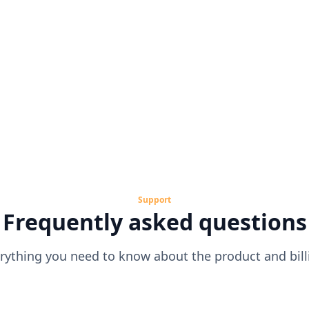
Community Forums
Zoho Experts analyze your needs,
recommend applications, and customize
products as per your business needs.
Request a call
Support
Frequently asked questions
rything you need to know about the product and bill