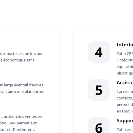
o CRM
Interf
4
s robustes à une fraction
Zoho CRM 
plus économique sans
l'intégra
équipe de
plutôt que
Accès 
5
n large éventail d'autres
créant ainsi une plateforme
L'accès 
contacts,
permet d
en tout li
matisation des ventes en
Suppor
6
 Zoho CRM permet aux
sus et d'améliorer la
Zoho est 