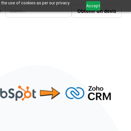
 the use of cookies as per our privacy
Accept
Obtenir un devis
R