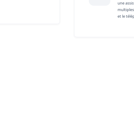
une assis
multiples
et le tél
Key Features
Zoho CRM
ers a unique professional experience with growth opp
innovation, and a collaborative culture.