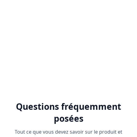
productivité globale et la collaboration. Zoho
Projects propose également des modèles de
projets personnalisables, ce qui permet de
gagner du temps et de garantir la cohérence
entre les projets.
Questions fréquemment
posées
Tout ce que vous devez savoir sur le produit et