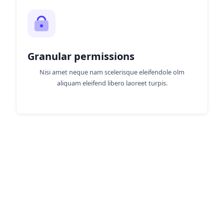
Granular permissions
Nisi amet neque nam scelerisque eleifendole olm
aliquam eleifend libero laoreet turpis.
What our clients say
Lorem ipsum dolor sit amet consectetur
adipiscing elit volutpat gravida malesuada