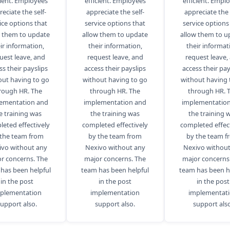
cient. Employees
efficient. Employees
efficient. Empl
eciate the self-
appreciate the self-
appreciate the 
ice options that
service options that
service options
w them to update
allow them to update
allow them to u
ir information,
their information,
their informat
uest leave, and
request leave, and
request leave,
ss their payslips
access their payslips
access their pay
out having to go
without having to go
without having 
rough HR. The
through HR. The
through HR. 
ementation and
implementation and
implementatio
e training was
the training was
the training 
eted effectively
completed effectively
completed effec
 the team from
by the team from
by the team f
ivo without any
Nexivo without any
Nexivo without
r concerns. The
major concerns. The
major concerns
has been helpful
team has been helpful
team has been h
in the post
in the post
in the post
plementation
implementation
implementat
upport also.
support also.
support also