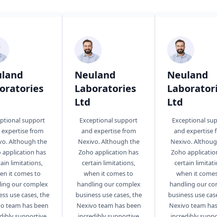
land
Neuland
Neuland
oratories
Laboratories
Laborator
Ltd
Ltd
ptional support
Exceptional support
Exceptional su
 expertise from
and expertise from
and expertise 
vo. Although the
Nexivo. Although the
Nexivo. Althoug
 application has
Zoho application has
Zoho applicatio
ain limitations,
certain limitations,
certain limitati
en it comes to
when it comes to
when it comes
ling our complex
handling our complex
handling our co
ess use cases, the
business use cases, the
business use case
o team has been
Nexivo team has been
Nexivo team ha
dibly supportive
incredibly supportive
incredibly suppo