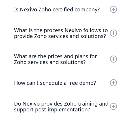
You can contact Nexivo anytime in between
9:30am to 6:30pm from Monday to Friday.
Is Nexivo Zoho certified company?
Yes.
What is the process Nexivo follows to
provide Zoho services and solutions?
Based on our experience with automation of
What are the prices and plans for
Business processes with Zoho, we have
Zoho services and solutions?
established the following process driven
implementation methodology: Consultation-
You can contact us through mail or call, our
implementation-customization-Integration-
Zoho representative will brief you about all
How can I schedule a free demo?
Training-On going support.
the Zoho services plans and its pricing.
You can schedule a free demo by just chatting
Do Nexivo provides Zoho training and
and providing your contact details to our
support post implementation?
chatbot or can fill up the contact us form. Our
representative will reach you within 24hrs.
Yes.