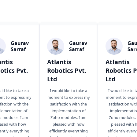
quam commodo id integer nam.
Gaurav
Gaurav
Gau
Sarraf
Sarraf
Sar
antis
Atlantis
Atlantis
otics Pvt.
Robotics Pvt.
Robotics P
Ltd
Ltd
ld like to take a
I would like to take a
I would like to 
t to express my
moment to express my
moment to expr
sfaction with the
satisfaction with the
satisfaction wit
lementation of
implementation of
implementatio
o modules. I am
Zoho modules. I am
Zoho modules. 
eased with how
pleased with how
pleased with 
iently everything
efficiently everything
efficiently ever