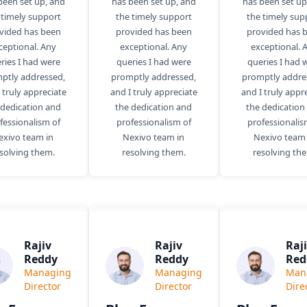
been set up, and
has been set up, and
has been set up
 timely support
the timely support
the timely sup
vided has been
provided has been
provided has 
ceptional. Any
exceptional. Any
exceptional. 
ries I had were
queries I had were
queries I had 
ptly addressed,
promptly addressed,
promptly addre
 truly appreciate
and I truly appreciate
and I truly appr
 dedication and
the dedication and
the dedication
fessionalism of
professionalism of
professionalis
exivo team in
Nexivo team in
Nexivo team 
solving them.
resolving them.
resolving th
Rajiv
Rajiv
Raj
Reddy
Reddy
Red
Managing
Managing
Man
Director
Director
Dire