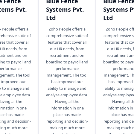
e Fence
Blue Fence
Blue Fenc
tems Pvt.
Systems Pvt.
Systems P
Ltd
Ltd
 People offers a
Zoho People offers a
Zoho People off
ehensive suite of
comprehensive suite of
comprehensive su
res that cover all
features that cover all
features that cov
 HR needs, from
our HR needs, from
our HR needs, 
ruitment and on
recruitment and on
recruitment an
ng to payroll and
boarding to payroll and
boarding to payr
performance
performance
performanc
ement. The tool
management. The tool
management. Th
 improved our
has improved our
has improved
ty to manage and
ability to manage and
ability to mana
se employee data.
analyse employee data.
analyse employee
aving all the
Having all the
Having all t
ormation in one
information in one
information in
lace has made
place has made
place has ma
ing and decision-
reporting and decision-
reporting and de
ing much more
making much more
making much 