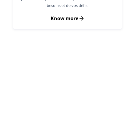
besoins et de vos défis.
Know more
Your Options, Simplified
Choose the Path to Success
Explore your options and see why partnering
with Encaptechno is the smart choice for
achieving success with ease.