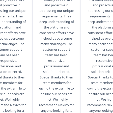
d proactive in
and proactive in
and proactive
ssing our unique
addressing our unique
addressing our 
irements. Their
requirements. Their
requirements. 
understanding of
deep understanding of
deep understand
e platform and
the platform and
the platform 
stent efforts have
consistent efforts have
consistent effort
ed us overcome
helped us overcome
helped us ove
 challenges. The
many challenges. The
many challenges
tomer support
customer support
customer sup
eam has been
team has been
team has be
responsive,
responsive,
responsive
ofessional and
professional and
professional 
ution-oriented.
solution-oriented.
solution-orien
al thanks to their
Special thanks to their
Special thanks to
m members for
team members for
team members
 the extra mile to
giving the extra mile to
giving the extra 
re our needs are
ensure our needs are
ensure our need
et. We highly
met. We highly
met. We high
mend Nexivo for
recommend Nexivo for
recommend Nexi
ne looking for a
anyone looking for a
anyone looking 