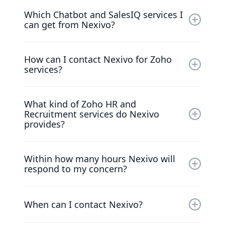
Nexivo provides the following Zoho services
Zoho MarketingHub, Zoho Extension and
Which Chatbot and SalesIQ services I
and solutions-
Widgets, and Zoho Analytics.
can get from Nexivo?
Zoho CRM and Finance solutions for real
estate, pharmacy and other financial services
Nexivo provides Chatbot services for
organisations like banks.
How can I contact Nexivo for Zoho
educational institutions, healthcare sector
services?
and restaurants.
You can directly chat and provide your contact
What kind of Zoho HR and
details to our chatbot or you can go to our
Recruitment services do Nexivo
website's contact us page, fill up the contact
provides?
us form and submit. We will contact you
within 24hrs.
Nexivo provide services on Zoho Payroll and
Within how many hours Nexivo will
Zoho Recruit.
respond to my concern?
Nexivo will contact you within 24hrs.
When can I contact Nexivo?