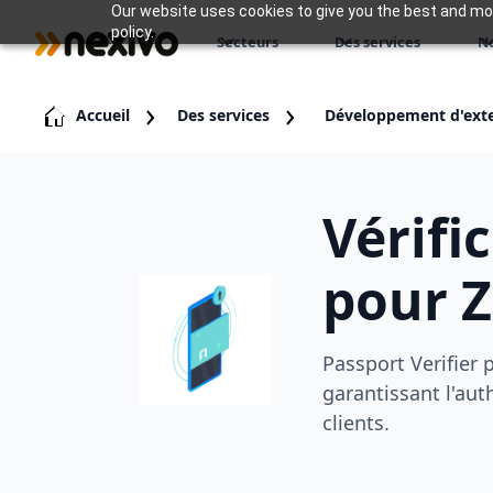
Our website uses cookies to give you the best and most
policy.
Secteurs
Des services
N
Accueil
Des services
Développement d'ext
Vérifi
pour 
Passport Verifier 
garantissant l'auth
clients.