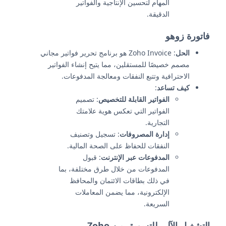
المهام لتحسين الإنتاجية والفواتير
الدقيقة.
فاتورة زوهو
الحل
: Zoho Invoice هو برنامج تحرير فواتير مجاني
مصمم خصيصًا للمستقلين، مما يتيح إنشاء الفواتير
الاحترافية وتتبع النفقات ومعالجة المدفوعات.
كيف تساعد
:
الفواتير القابلة للتخصيص
: تصميم
الفواتير التي تعكس هوية علامتك
التجارية.
إدارة المصروفات
: تسجيل وتصنيف
النفقات للحفاظ على الصحة المالية.
المدفوعات عبر الإنترنت
: قبول
المدفوعات من خلال طرق مختلفة، بما
في ذلك بطاقات الائتمان والمحافظ
الإلكترونية، مما يضمن المعاملات
السريعة.
التشغيل الآلي للتسويق من Zoho