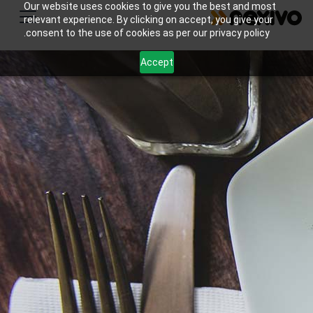
Our website uses cookies to give you the best and most
relevant experience. By clicking on accept, you give your
consent to the use of cookies as per our privacy policy.
Accept
يمكن لمخططي الأحداث إدارة العملاء المحتملين والعملاء
وعقود الموردين داخل Zoho CRM. يقوم Zoho Projects
بتنسيق المخططات الزمنية للأحداث وتفويض المهام، ويتولى
Zoho Sign التعامل مع العقود الرقمية، ويقوم Zoho
Campaigns بأتمتة التواصل عبر البريد الإلكتروني، مما
يساعد الشركات على الترويج للأحداث بكفاءة.