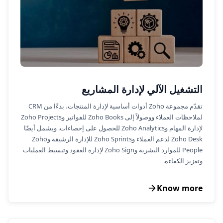
التشغيل الآلي لإدارة المشاريع
تقدّم مجموعة Zoho أدوات أساسية لإدارة المنتجات، بدءًا من CRM
لملاحظات العملاء ووصولاً إلى Zoho Books للفواتير وZoho Projects
لإدارة المهام وZoho Analytics للحصول على إحصاءات. ويشمل أيضًا
Zoho Desk لدعم العملاء وZoho Sprints للإدارة الرشيقة وZoho
People للموارد البشرية وZoho Sign لإدارة العقود وتبسيط العمليات
وتعزيز الكفاءة.
Know more