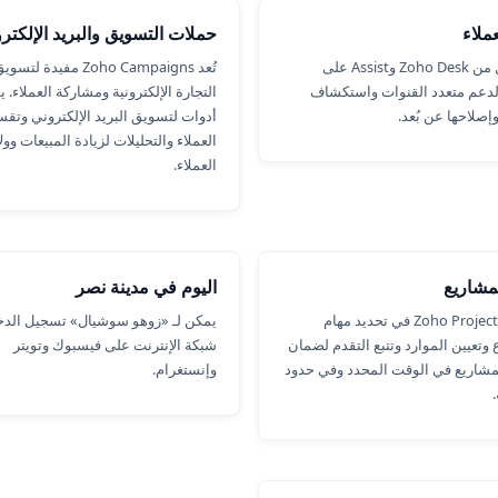
ملاء
حملات التسويق والبريد الإلكتر
يعمل كل من Zoho Desk وAssist على
تُعد Zoho Campaigns مفيدة لتسو
لدعم متعدد القنوات واستكشاف
التجارة الإلكترونية ومشاركة العملاء. ي
إصلاحها عن بُعد.
أدوات لتسويق البريد الإلكتروني وتقس
العملاء والتحليلات لزيادة المبيعات وولا
العملاء.
لمشاريع
اليوم في مدينة نصر
يساعد Zoho Projects في تحديد مهام
يمكن لـ «زوهو سوشيال» تسجيل الدخ
وتعيين الموارد وتتبع التقدم لضمان
شبكة الإنترنت على فيسبوك وتويتر
مشاريع في الوقت المحدد وفي حدود
وإنستغرام.
.