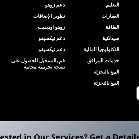
التعليم
دعم زوهو
العقارات
تطوير الإضافات
الطاقة
زوهو اوديديت
صيدلانية
دعم نيكسيفو
التكنولوجيا المالية
دعم نيكسيفو
خدمات المرافق
قم بالتسجيل للحصول على
نسخة تجريبية مجانية
البيع بالتجزئة
البيع بالتجزئة
ested in Our Services? Get a Detail