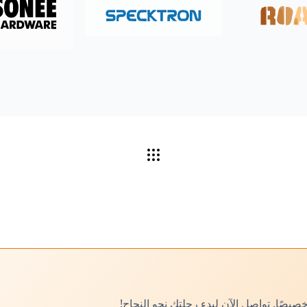
صًا. تواصل الآن لبدء رحلتك نحو النجاح!