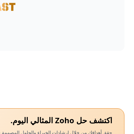
اكتشف حل Zoho المثالي اليوم.
حقق أهدافك من خلال إرشادات الخبراء والحلول المصممة خصي